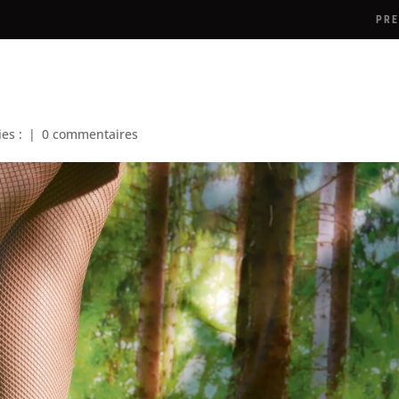
PRE
ies :
|
0 commentaires