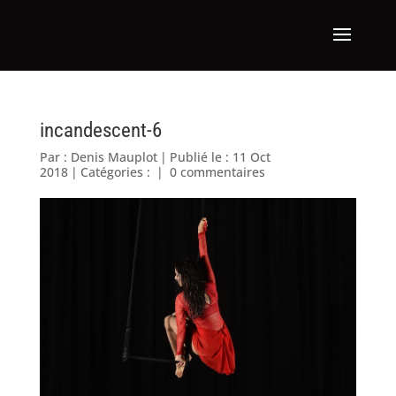
incandescent-6
Par :
Denis Mauplot
|
Publié le : 11 Oct
2018
|
Catégories :
|
0 commentaires