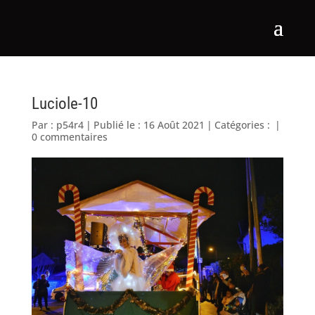
Luciole-10
Par :
p54r4
|
Publié le : 16 Août 2021
|
Catégories :
|
0 commentaires