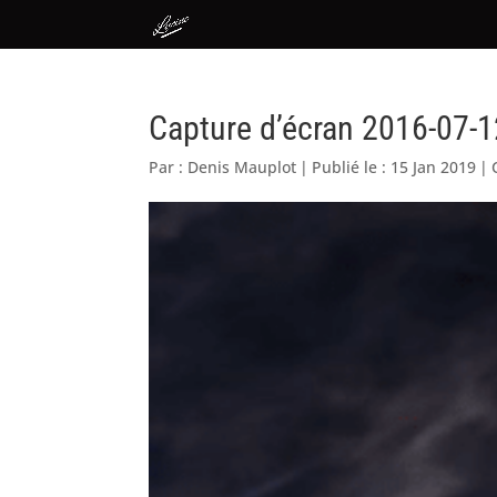
Capture d’écran 2016-07-1
Par :
Denis Mauplot
|
Publié le : 15 Jan 2019
|